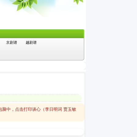
京剧谱
越剧谱
电脑中，点击打印谈心（李日明词 贾玉敏