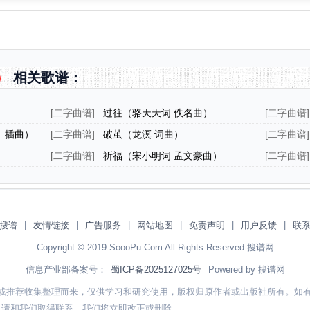
）
相关歌谱：
[
二字曲谱
]
过往（骆天天词 佚名曲）
[
二字曲谱
]
插曲）
》插曲）
[
二字曲谱
]
破茧（龙溟 词曲）
[
二字曲谱
]
[
二字曲谱
]
祈福（宋小明词 孟文豪曲）
[
二字曲谱
]
搜谱
|
友情链接
|
广告服务
|
网站地图
|
免责声明
|
用户反馈
|
联
Copyright © 2019 SoooPu.Com All Rights Reserved 搜谱网
信息产业部备案号：
蜀ICP备2025127025号
Powered by 搜谱网
或推荐收集整理而来，仅供学习和研究使用，版权归原作者或出版社所有。如
，请和我们取得联系，我们将立即改正或删除。