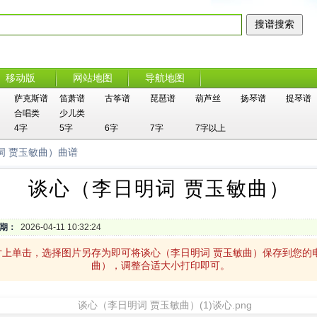
移动版
网站地图
导航地图
萨克斯谱
笛萧谱
古筝谱
琵琶谱
葫芦丝
扬琴谱
提琴谱
合唱类
少儿类
4字
5字
6字
7字
7字以上
词 贾玉敏曲）曲谱
谈心（李日明词 贾玉敏曲）
期：
2026-04-11 10:32:24
片上单击，选择图片另存为即可将谈心（李日明词 贾玉敏曲）保存到您的
曲），调整合适大小打印即可。