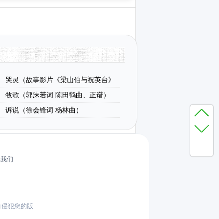
哭灵（故事影片《梁山伯与祝英台》
牧歌（郭沫若词 陈田鹤曲、正谱）
诉说（徐会锋词 杨林曲）
系我们
有侵犯您的版