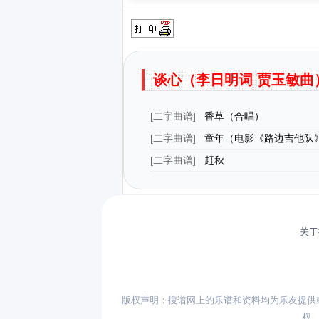
谈心（李日明词 贾玉敏曲
[
二字曲谱
]
香草（合唱）
[
二字曲谱
]
童年（电影《路边吉他队
[
二字曲谱
]
赶秋
关于
版权声明：搜谱网上的乐谱和资料均为乐友提供
权