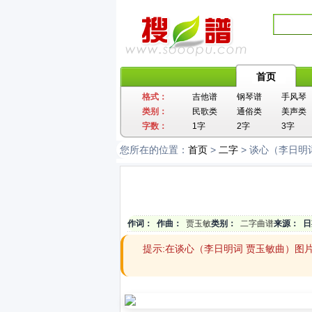
首页
格式：
吉他谱
钢琴谱
手风琴
类别：
民歌类
通俗类
美声类
字数：
1字
2字
3字
您所在的位置：
首页
>
二字
> 谈心（李日明
作词：
作曲：
贾玉敏
类别：
二字曲谱
来源：
日
提示:在谈心（李日明词 贾玉敏曲）图