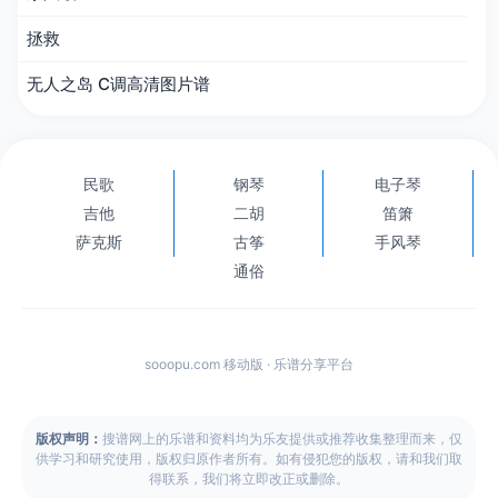
拯救
无人之岛 C调高清图片谱
民歌
钢琴
电子琴
吉他
二胡
笛箫
萨克斯
古筝
手风琴
通俗
sooopu.com 移动版 · 乐谱分享平台
版权声明：
搜谱网上的乐谱和资料均为乐友提供或推荐收集整理而来，仅
供学习和研究使用，版权归原作者所有。如有侵犯您的版权，请和我们取
得联系，我们将立即改正或删除。