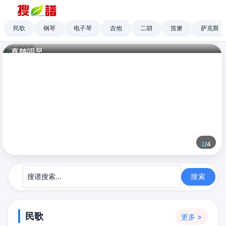
民歌
钢琴
电子琴
吉他
二胡
笛箫
萨克斯
喜鹊唱早
2
/
4
民歌
更多 >