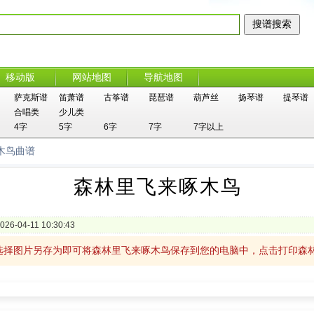
移动版
网站地图
导航地图
萨克斯谱
笛萧谱
古筝谱
琵琶谱
葫芦丝
扬琴谱
提琴谱
合唱类
少儿类
4字
5字
6字
7字
7字以上
木鸟曲谱
森林里飞来啄木鸟
026-04-11 10:30:43
选择图片另存为即可将森林里飞来啄木鸟保存到您的电脑中，点击打印森