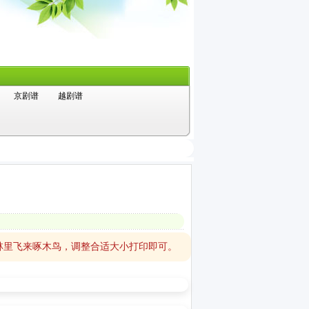
京剧谱
越剧谱
林里飞来啄木鸟，调整合适大小打印即可。