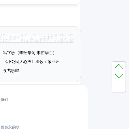
写字歌（李韶华词 李韶华曲）
《小公民大心声》组歌：敬业谣
夜莺歌唱
系我们
有侵犯您的版