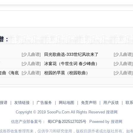
谱：
[
少儿曲谱
]
田光歌曲选-333世纪风吹来了
[
少儿曲谱
]
画
[
少儿曲谱
]
冰窗花（牛世生词 春少峰曲）
[
少儿曲谱
]
套曲《海底
[
少儿曲谱
]
校园的早晨（校园歌曲）
[
少儿曲谱
]
搜谱
|
友情链接
|
广告服务
|
网站地图
|
免责声明
|
用户反馈
|
联
Copyright © 2019 SoooPu.Com All Rights Reserved 搜谱网
信息产业部备案号：
蜀ICP备2025127025号
Powered by 搜谱网
或推荐收集整理而来，仅供学习和研究使用，版权归原作者或出版社所有。如