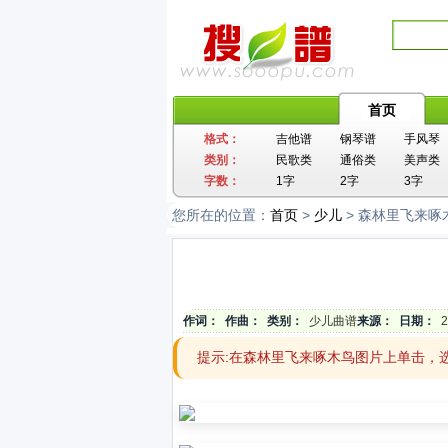
首页
格式：
吉他谱
钢琴谱
手风琴
类别：
民歌类
通俗类
美声类
字数：
1字
2字
3字
您所在的位置：
首页
>
少儿
> 森林里飞来啄
作词：
作曲：
类别：
少儿曲谱
来源：
日期：
2
提示:在森林里飞来啄木鸟图片上单击，