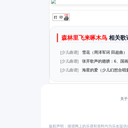
森林里飞来啄木鸟
相关歌
[
少儿曲谱
]
雪花（周泽军词 田超曲）
[
少儿曲谱
]
张开歌声的翅膀：6、国
[
少儿曲谱
]
海星的爱（少儿幻想合唱
花园》之二）
关于
版权声明：搜谱网上的乐谱和资料均为乐友提供