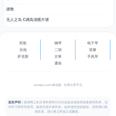
拯救
无人之岛 C调高清图片谱
民歌
钢琴
电子琴
吉他
二胡
笛箫
萨克斯
古筝
手风琴
通俗
sooopu.com 移动版 · 乐谱分享平台
版权声明：
搜谱网上的乐谱和资料均为乐友提供或推荐收集整理而来，仅
供学习和研究使用，版权归原作者所有。如有侵犯您的版权，请和我们取
得联系，我们将立即改正或删除。