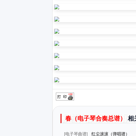
春（电子琴合奏总谱）
相
[
电子琴曲谱
]
红尘滚滚（弹唱谱）