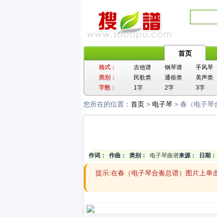
首页
格式：
吉他谱
钢琴谱
手风琴
类别：
民歌类
通俗类
美声类
字数：
1字
2字
3字
您所在的位置：
首页
>
电子琴
> 春（电子琴
作词：
作曲：
类别：
电子琴曲谱
来源：
日期：
提示:在春（电子琴合奏总谱）图片上单