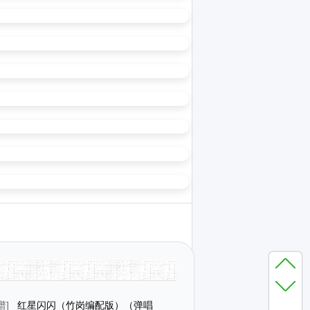
谱
]
红星闪闪（竹岗编配版）（弹唱