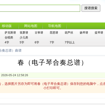
移动版
网站地图
导航地图
萨克斯谱
笛萧谱
古筝谱
琵琶谱
葫芦丝
扬琴谱
提琴谱
合唱类
少儿类
4字
5字
6字
7字
7字以上
合奏总谱）曲谱
春（电子琴合奏总谱）
2026-05-24 12:58:26
击，选择图片另存为即可将春（电子琴合奏总谱）保存到您的电脑中，点
小打印即可。