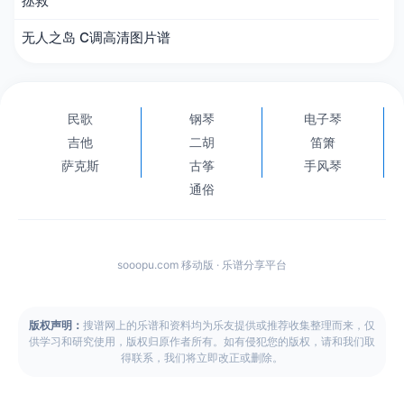
拯救
无人之岛 C调高清图片谱
民歌
钢琴
电子琴
吉他
二胡
笛箫
萨克斯
古筝
手风琴
通俗
sooopu.com 移动版 · 乐谱分享平台
版权声明：
搜谱网上的乐谱和资料均为乐友提供或推荐收集整理而来，仅
供学习和研究使用，版权归原作者所有。如有侵犯您的版权，请和我们取
得联系，我们将立即改正或删除。