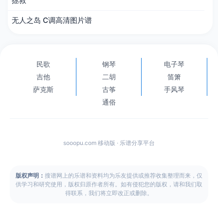
拯救
无人之岛 C调高清图片谱
民歌
钢琴
电子琴
吉他
二胡
笛箫
萨克斯
古筝
手风琴
通俗
sooopu.com 移动版 · 乐谱分享平台
版权声明：
搜谱网上的乐谱和资料均为乐友提供或推荐收集整理而来，仅
供学习和研究使用，版权归原作者所有。如有侵犯您的版权，请和我们取
得联系，我们将立即改正或删除。