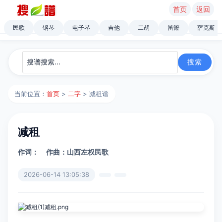
首页
返回
民歌
钢琴
电子琴
吉他
二胡
笛箫
萨克斯
当前位置：
首页
>
二字
> 减租谱
减租
作词：
作曲：山西左权民歌
2026-06-14 13:05:38