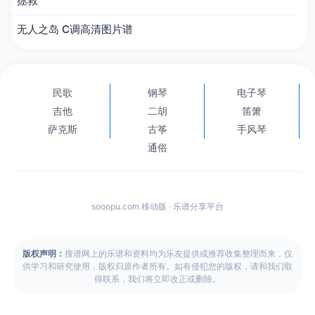
拯救
无人之岛 C调高清图片谱
民歌
钢琴
电子琴
吉他
二胡
笛箫
萨克斯
古筝
手风琴
通俗
sooopu.com 移动版 · 乐谱分享平台
版权声明：
搜谱网上的乐谱和资料均为乐友提供或推荐收集整理而来，仅
供学习和研究使用，版权归原作者所有。如有侵犯您的版权，请和我们取
得联系，我们将立即改正或删除。