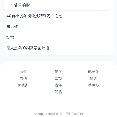
一首简单的歌
40首小提琴初级技巧练习曲之七
东风破
拯救
无人之岛 C调高清图片谱
民歌
钢琴
电子琴
吉他
二胡
笛箫
萨克斯
古筝
手风琴
通俗
sooopu.com 移动版 · 乐谱分享平台