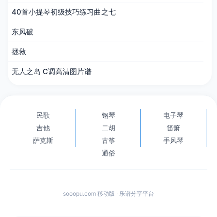
40首小提琴初级技巧练习曲之七
东风破
拯救
无人之岛 C调高清图片谱
民歌
钢琴
电子琴
吉他
二胡
笛箫
萨克斯
古筝
手风琴
通俗
sooopu.com 移动版 · 乐谱分享平台