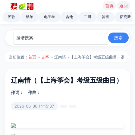
首页
返回
民歌
钢琴
电子琴
吉他
二胡
笛箫
萨克斯
当前位置：
首页
>
古筝
> 辽南情（【上海筝会】考级五级曲目）谱
辽南情（【上海筝会】考级五级曲目）
作词：
作曲：
2026-06-30 14:15:37