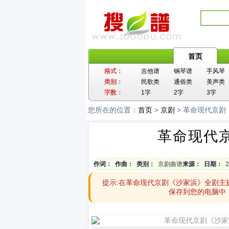
首页
格式：
吉他谱
钢琴谱
手风琴
类别：
民歌类
通俗类
美声类
字数：
1字
2字
3字
您所在的位置：
首页
>
京剧
> 革命现代京剧
革命现代
作词：
作曲：
类别：
京剧曲谱
来源：
日期：
2
提示:在革命现代京剧《沙家浜》全剧主
保存到您的电脑中