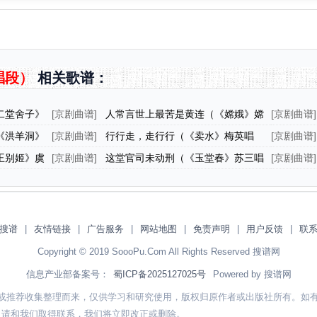
唱段）
相关歌谱：
二堂舍子》
[
京剧曲谱
]
人常言世上最苦是黄连（《嫦娥》嫦
[
京剧曲谱
]
娥唱段）
血来偿（
《洪羊洞》
[
京剧曲谱
]
行行走，走行行（《卖水》梅英唱
[
京剧曲谱
]
腔）
王别姬》虞
[
京剧曲谱
]
这堂官司未动刑（《玉堂春》苏三唱
[
京剧曲谱
]
腔）
红亮的心
搜谱
|
友情链接
|
广告服务
|
网站地图
|
免责声明
|
用户反馈
|
联
Copyright © 2019 SoooPu.Com All Rights Reserved 搜谱网
信息产业部备案号：
蜀ICP备2025127025号
Powered by 搜谱网
或推荐收集整理而来，仅供学习和研究使用，版权归原作者或出版社所有。如
，请和我们取得联系，我们将立即改正或删除。