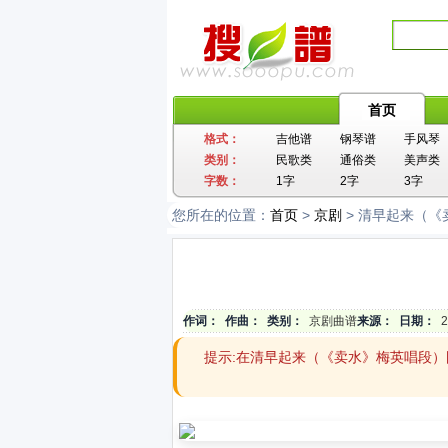
首页
格式：
吉他谱
钢琴谱
手风琴
类别：
民歌类
通俗类
美声类
字数：
1字
2字
3字
您所在的位置：
首页
>
京剧
> 清早起来（
作词：
作曲：
类别：
京剧曲谱
来源：
日期：
2
提示:在清早起来（《卖水》梅英唱段