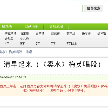
移动版
网站地图
导航地图
萨克斯谱
笛萧谱
古筝谱
琵琶谱
葫芦丝
扬琴谱
提琴谱
合唱类
少儿类
4字
5字
6字
7字
7字以上
《卖水》梅英唱段）曲谱
清早起来（《卖水》梅英唱段）
026-07-07 17:44:33
）图片上单击，选择图片另存为即可将清早起来（《卖水》梅英唱段）保
水》梅英唱段），调整合适大小打印即可。