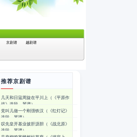
京剧谱
越剧谱
推荐京剧谱
几天和日寇周旋在平川上（《平原作
战》选段、琴谱）
党叫儿做一个刚强铁汉（《红灯记》
选段、琴谱）
叹先皇开基业披肝沥胆（《战北原》
选段、琴谱）