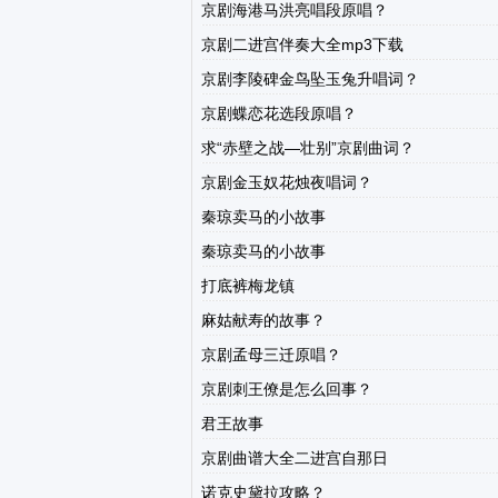
京剧海港马洪亮唱段原唱？
京剧二进宫伴奏大全mp3下载
京剧李陵碑金鸟坠玉兔升唱词？
京剧蝶恋花选段原唱？
求“赤壁之战—壮别”京剧曲词？
京剧金玉奴花烛夜唱词？
秦琼卖马的小故事
秦琼卖马的小故事
打底裤梅龙镇
麻姑献寿的故事？
京剧孟母三迁原唱？
京剧刺王僚是怎么回事？
君王故事
京剧曲谱大全二进宫自那日
诺克史黛拉攻略？