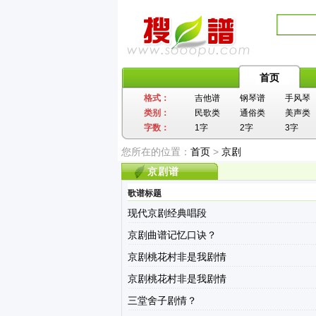
首页
格式：
吉他谱
钢琴谱
手风琴
类别：
民歌类
通俗类
美声类
字数：
1字
2字
3字
您所在的位置：
首页
>
京剧
京剧谱
歌谱标题
现代京剧经典唱段
京剧曲谱记忆口诀？
京剧桃花村非是我剧情
京剧桃花村非是我剧情
三堂舍子剧情？