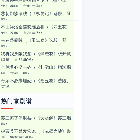
见衰柳鸣寒蝉树枯草廋（《描容上
路》选段、京胡曲谱）
悲切切惨凄凄（《柳荫记》选段、琴
谱）
不由得潘金莲怒恼眉梢（《四五花
洞》选段、京胡曲谱）
来在督察院（《玉堂春》选段、琴
谱）
我将我身献我党（《蝶恋花》杨开慧
唱段、京胡曲谱）
全凭着心坚志齐（《杜鹃山》柯湘唱
段、京胡曲谱）
母亲不必来埋怨（《碧玉簪》选段、
琴谱）
热门京剧谱
苏三离了洪洞县（《女起解》苏三唱
段）
破曹兵不曾发宏论（《赤壁之战》鲁
肃、诸葛亮唱段）