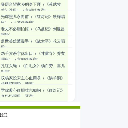
登层台望家乡躬身下拜（《苏武牧
羊》选段）（京胡伴奏谱）
光辉照儿永向前（《红灯记》铁梅唱
段）（月琴伴奏谱）
老丈不必胆怕惊（《乌盆记》刘世昌
唱段）
盖世英雄遭毒手（《战太平》花云唱
段）
劝千岁杀字休出口（《甘露寺》乔玄
唱段）（京胡伴奏谱）
扎红头绳（《白毛女》杨白劳、喜儿
对唱）
叹杨家投宋主心血用尽（《洪羊洞》
杨延昭唱段、琴谱）
学你爹心红胆壮志如钢（《红灯记》
李奶奶唱段、琴谱）
我们