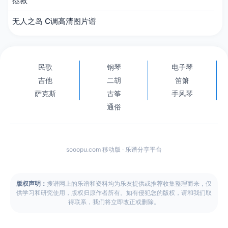
拯救
无人之岛 C调高清图片谱
民歌
钢琴
电子琴
吉他
二胡
笛箫
萨克斯
古筝
手风琴
通俗
sooopu.com 移动版 · 乐谱分享平台
版权声明：
搜谱网上的乐谱和资料均为乐友提供或推荐收集整理而来，仅
供学习和研究使用，版权归原作者所有。如有侵犯您的版权，请和我们取
得联系，我们将立即改正或删除。