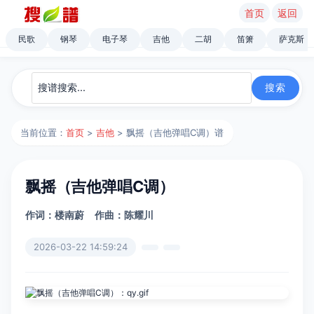
首页
返回
民歌
钢琴
电子琴
吉他
二胡
笛箫
萨克斯
当前位置：
首页
>
吉他
> 飘摇（吉他弹唱C调）谱
飘摇（吉他弹唱C调）
作词：楼南蔚
作曲：陈耀川
2026-03-22 14:59:24