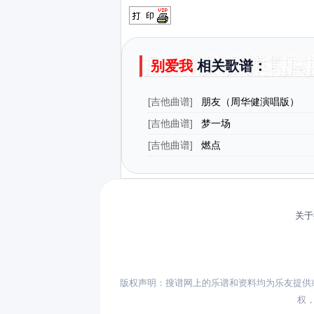
别爱我
相关歌谱：
[
吉他曲谱
]
朋友（周华健演唱版）
[
吉他曲谱
]
梦一场
[
吉他曲谱
]
燃点
关于
版权声明：搜谱网上的乐谱和资料均为乐友提供
权