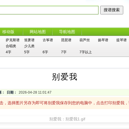
移动版
网站地图
导航地图
萨克斯谱
笛萧谱
古筝谱
琵琶谱
葫芦丝
扬琴谱
提琴谱
合唱类
少儿类
4字
5字
6字
7字
7字以上
别爱我
源：
日期：
2026-04-28 11:01:47
单击，选择图片另存为即可将别爱我保存到您的电脑中，点击打印别爱我