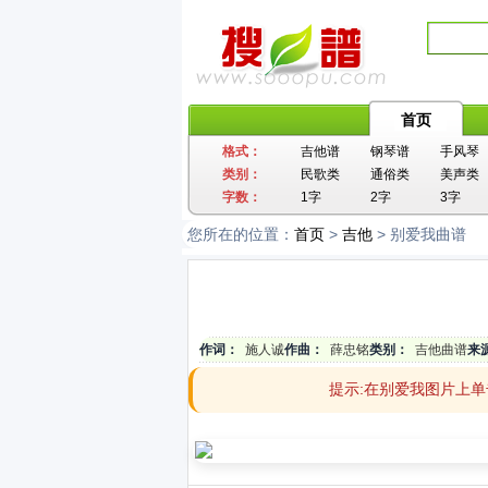
首页
格式：
吉他谱
钢琴谱
手风琴
类别：
民歌类
通俗类
美声类
字数：
1字
2字
3字
您所在的位置：
首页
>
吉他
> 别爱我曲谱
作词：
施人诚
作曲：
薛忠铭
类别：
吉他曲谱
来
提示:在别爱我图片上