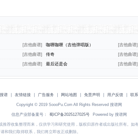
[
吉他曲谱
]
咖喱咖喱（吉他弹唱版）
[
吉他曲谱
]
[
吉他曲谱
]
传奇
[
吉他曲谱
]
[
吉他曲谱
]
最后还是会
[
吉他曲谱
]
搜谱
|
友情链接
|
广告服务
|
网站地图
|
免责声明
|
用户反馈
|
联
Copyright © 2019 SoooPu.Com All Rights Reserved 搜谱网
信息产业部备案号：
蜀ICP备2025127025号
Powered by 搜谱网
或推荐收集整理而来，仅供学习和研究使用，版权归原作者或出版社所有。如
，请和我们取得联系，我们将立即改正或删除。