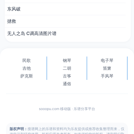
东风破
拯救
无人之岛 C调高清图片谱
民歌
钢琴
电子琴
吉他
二胡
笛箫
萨克斯
古筝
手风琴
通俗
sooopu.com 移动版 · 乐谱分享平台
版权声明：
搜谱网上的乐谱和资料均为乐友提供或推荐收集整理而来，仅