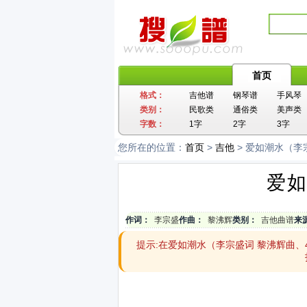
首页
格式：
吉他谱
钢琴谱
手风琴
类别：
民歌类
通俗类
美声类
字数：
1字
2字
3字
您所在的位置：
首页
>
吉他
> 爱如潮水（李
爱如
作词：
李宗盛
作曲：
黎沸辉
类别：
吉他曲谱
来
提示:在爱如潮水（李宗盛词 黎沸辉曲