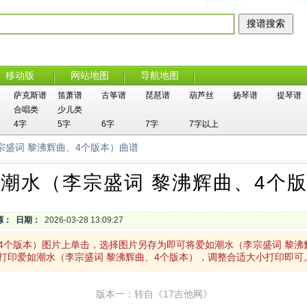
移动版
网站地图
导航地图
萨克斯谱
笛萧谱
古筝谱
琵琶谱
葫芦丝
扬琴谱
提琴谱
合唱类
少儿类
4字
5字
6字
7字
7字以上
宗盛词 黎沸辉曲、4个版本）曲谱
潮水（李宗盛词 黎沸辉曲、4个
源：
日期：
2026-03-28 13:09:27
、4个版本）图片上单击，选择图片另存为即可将爱如潮水（李宗盛词 黎
打印爱如潮水（李宗盛词 黎沸辉曲、4个版本），调整合适大小打印即可
版本一：转自《17吉他网》