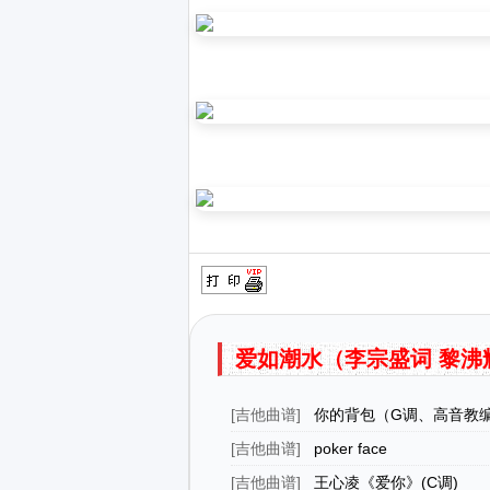
爱如潮水（李宗盛词 黎沸
[
吉他曲谱
]
你的背包（G调、高音教
[
吉他曲谱
]
poker face
[
吉他曲谱
]
王心凌《爱你》(C调)