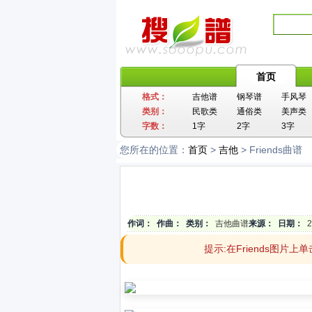
首页
格式：
吉他谱
钢琴谱
手风琴
类别：
民歌类
通俗类
美声类
字数：
1字
2字
3字
您所在的位置：
首页
>
吉他
> Friends曲谱
作词：
作曲：
类别：
吉他曲谱
来源：
日期：
2
提示:在Friends图片