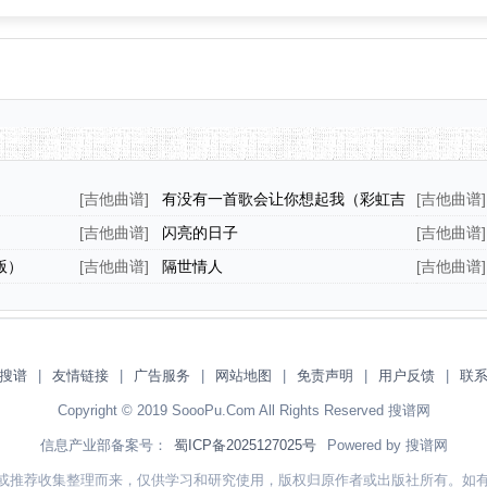
[
吉他曲谱
]
有没有一首歌会让你想起我（彩虹吉
[
吉他曲谱
]
他编配版）
）
[
吉他曲谱
]
闪亮的日子
[
吉他曲谱
]
25
版）
[
吉他曲谱
]
隔世情人
[
吉他曲谱
]
搜谱
|
友情链接
|
广告服务
|
网站地图
|
免责声明
|
用户反馈
|
联
Copyright © 2019 SoooPu.Com All Rights Reserved 搜谱网
信息产业部备案号：
蜀ICP备2025127025号
Powered by 搜谱网
或推荐收集整理而来，仅供学习和研究使用，版权归原作者或出版社所有。如