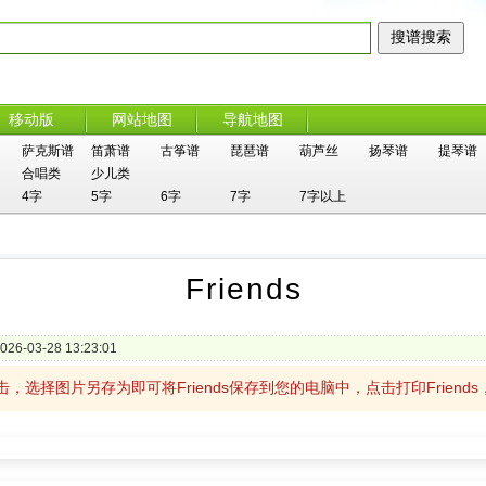
移动版
网站地图
导航地图
萨克斯谱
笛萧谱
古筝谱
琵琶谱
葫芦丝
扬琴谱
提琴谱
合唱类
少儿类
4字
5字
6字
7字
7字以上
Friends
026-03-28 13:23:01
上单击，选择图片另存为即可将Friends保存到您的电脑中，点击打印Frien