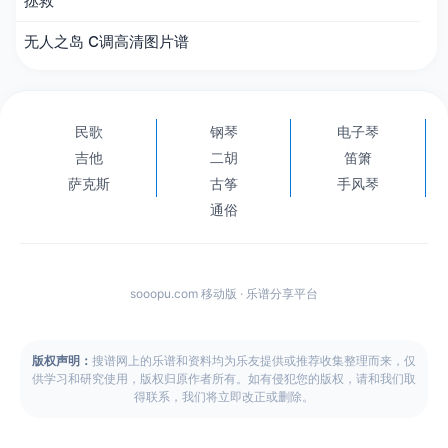
拯救
无人之岛 C调高清图片谱
民歌
钢琴
电子琴
吉他
二胡
笛箫
萨克斯
古筝
手风琴
通俗
sooopu.com 移动版 · 乐谱分享平台
版权声明：
搜谱网上的乐谱和资料均为乐友提供或推荐收集整理而来，仅
供学习和研究使用，版权归原作者所有。如有侵犯您的版权，请和我们取
得联系，我们将立即改正或删除。