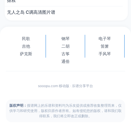
拯救
无人之岛 C调高清图片谱
民歌
钢琴
电子琴
吉他
二胡
笛箫
萨克斯
古筝
手风琴
通俗
sooopu.com 移动版 · 乐谱分享平台
版权声明：
搜谱网上的乐谱和资料均为乐友提供或推荐收集整理而来，仅
供学习和研究使用，版权归原作者所有。如有侵犯您的版权，请和我们取
得联系，我们将立即改正或删除。