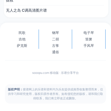
拯救
无人之岛 C调高清图片谱
民歌
钢琴
电子琴
吉他
二胡
笛箫
萨克斯
古筝
手风琴
通俗
sooopu.com 移动版 · 乐谱分享平台
版权声明：
搜谱网上的乐谱和资料均为乐友提供或推荐收集整理而来，仅
供学习和研究使用，版权归原作者所有。如有侵犯您的版权，请和我们取
得联系，我们将立即改正或删除。