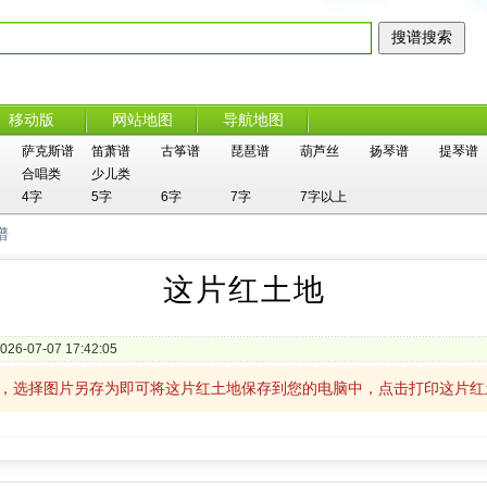
移动版
网站地图
导航地图
萨克斯谱
笛萧谱
古筝谱
琵琶谱
葫芦丝
扬琴谱
提琴谱
合唱类
少儿类
4字
5字
6字
7字
7字以上
谱
这片红土地
026-07-07 17:42:05
击，选择图片另存为即可将这片红土地保存到您的电脑中，点击打印这片