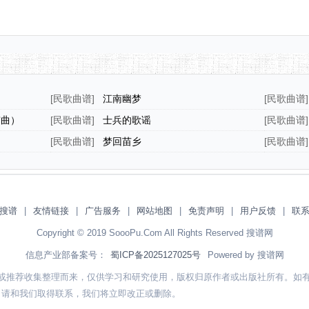
[
民歌曲谱
]
江南幽梦
[
民歌曲谱
]
震曲）
[
民歌曲谱
]
士兵的歌谣
[
民歌曲谱
]
[
民歌曲谱
]
梦回苗乡
[
民歌曲谱
]
搜谱
|
友情链接
|
广告服务
|
网站地图
|
免责声明
|
用户反馈
|
联
Copyright © 2019 SoooPu.Com All Rights Reserved 搜谱网
信息产业部备案号：
蜀ICP备2025127025号
Powered by 搜谱网
或推荐收集整理而来，仅供学习和研究使用，版权归原作者或出版社所有。如
，请和我们取得联系，我们将立即改正或删除。