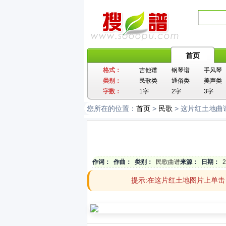
首页
格式：
吉他谱
钢琴谱
手风琴
类别：
民歌类
通俗类
美声类
字数：
1字
2字
3字
您所在的位置：
首页
>
民歌
> 这片红土地曲
作词：
作曲：
类别：
民歌曲谱
来源：
日期：
2
提示:在这片红土地图片上单