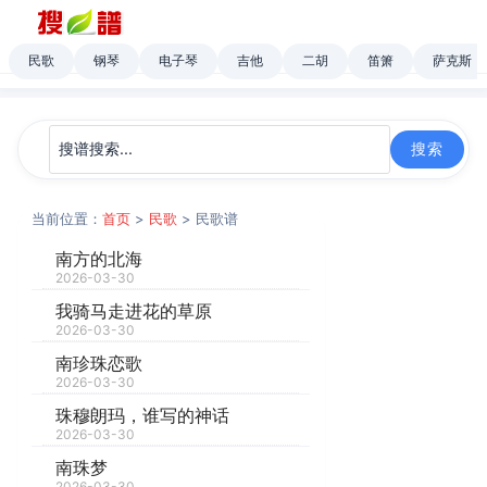
民歌
钢琴
电子琴
吉他
二胡
笛箫
萨克斯
当前位置：
首页
>
民歌
> 民歌谱
南方的北海
2026-03-30
我骑马走进花的草原
2026-03-30
南珍珠恋歌
2026-03-30
珠穆朗玛，谁写的神话
2026-03-30
南珠梦
2026-03-30