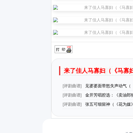
来了佳人马寡妇（《马寡妇
[
评剧曲谱
]
见婆婆面带怒失声动气（
飞》刘兰芝[旦]唱段）
[
评剧曲谱
]
金开芳唱腔选：《卖油郎
（十一）
[
评剧曲谱
]
张五可细留神（《花为媒》
唱段）