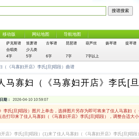
移动版
网站地图
导航地图
萨克斯谱
笛萧谱
古筝谱
琵琶谱
葫芦丝
扬琴谱
提琴谱
合唱类
少儿类
4字
5字
6字
7字
7字以上
妇（《马寡妇开店》李氏[旦]唱段）曲谱
人马寡妇（《马寡妇开店》李氏[旦
日期：
2026-04-10 10:59:07
》李氏[旦]唱段）图片上单击，选择图片另存为即可将来了佳人马寡妇（《
点击打印来了佳人马寡妇（《马寡妇开店》李氏[旦]唱段），调整合适大