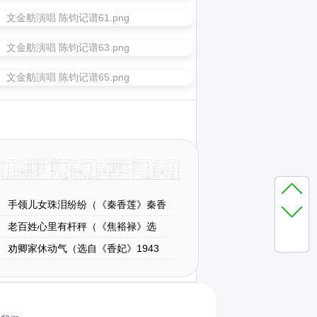
手领儿女珠泪纷纷（《秦香莲》秦香
段）
老百姓心里有杆秤（《焦裕禄》选
劝卿家休动气（选自《香妃》1943