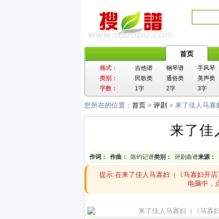
首页
格式：
吉他谱
钢琴谱
手风琴
类别：
民歌类
通俗类
美声类
字数：
1字
2字
3字
您所在的位置：
首页
>
评剧
> 来了佳人马寡
来了佳
作词：
作曲：
陈钧记谱
类别：
评剧曲谱
来源：
提示:在来了佳人马寡妇（《马寡妇开店
电脑中，