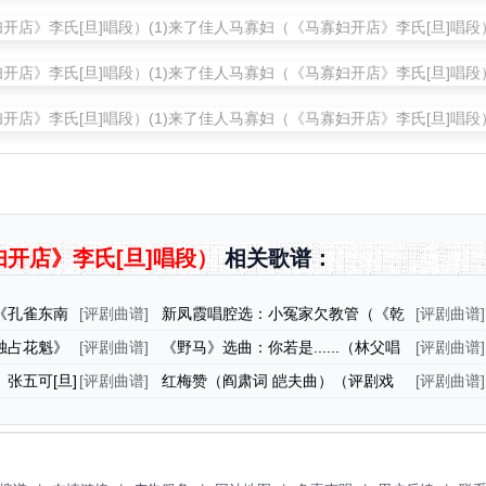
开店》李氏[旦]唱段）
相关歌谱：
《孔雀东南
[
评剧曲谱
]
新凤霞唱腔选：小冤家欠教管（《乾
[
评剧曲谱
]
坤带》银屏公主唱段）
莲[旦]唱
独占花魁》
[
评剧曲谱
]
《野马》选曲：你若是......（林父唱
[
评剧曲谱
]
段）
段）
张五可[旦]
[
评剧曲谱
]
红梅赞（阎肃词 皑夫曲）（评剧戏
[
评剧曲谱
]
歌）
年）