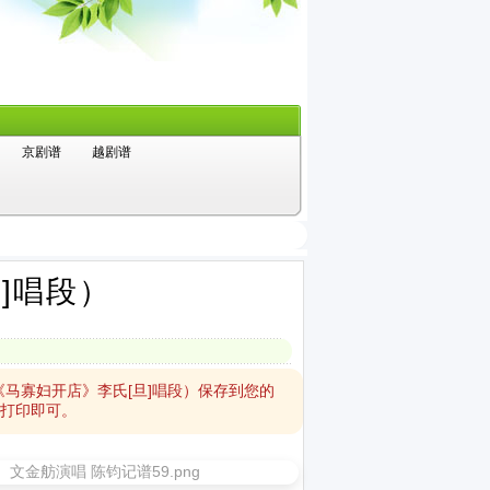
京剧谱
越剧谱
]唱段）
马寡妇开店》李氏[旦]唱段）保存到您的
小打印即可。