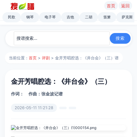
首页
返回
民歌
钢琴
电子琴
吉他
二胡
笛箫
萨克斯
当前位置：
首页
>
评剧
> 金开芳唱腔选：《井台会》（三）谱
金开芳唱腔选：《井台会》（三）
作词：
作曲：张金波记谱
2026-05-11 11:21:28