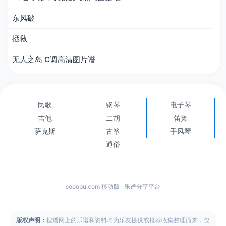
东风破
拯救
无人之岛 C调高清图片谱
民歌
钢琴
电子琴
吉他
二胡
笛箫
萨克斯
古筝
手风琴
通俗
sooopu.com 移动版 · 乐谱分享平台
版权声明：
搜谱网上的乐谱和资料均为乐友提供或推荐收集整理而来，仅