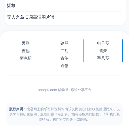
拯救
无人之岛 C调高清图片谱
民歌
钢琴
电子琴
吉他
二胡
笛箫
萨克斯
古筝
手风琴
通俗
sooopu.com 移动版 · 乐谱分享平台
版权声明：
搜谱网上的乐谱和资料均为乐友提供或推荐收集整理而来，仅
供学习和研究使用，版权归原作者所有。如有侵犯您的版权，请和我们取
得联系，我们将立即改正或删除。