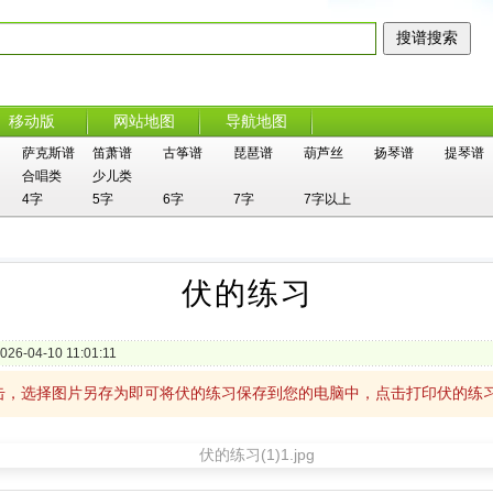
移动版
网站地图
导航地图
萨克斯谱
笛萧谱
古筝谱
琵琶谱
葫芦丝
扬琴谱
提琴谱
合唱类
少儿类
4字
5字
6字
7字
7字以上
伏的练习
026-04-10 11:01:11
击，选择图片另存为即可将伏的练习保存到您的电脑中，点击打印伏的练