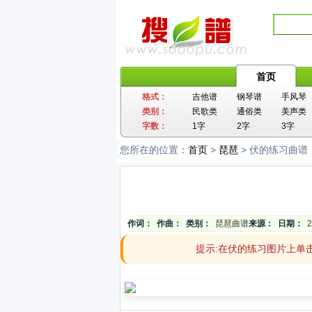
首页
格式：
吉他谱
钢琴谱
手风琴
类别：
民歌类
通俗类
美声类
字数：
1字
2字
3字
您所在的位置：
首页
>
琵琶
> 伏的练习曲谱
作词：
作曲：
类别：
琵琶曲谱
来源：
日期：
2
提示:在伏的练习图片上单