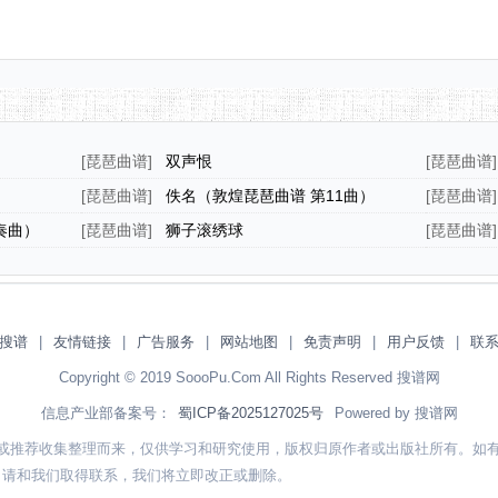
[
琵琶曲谱
]
双声恨
[
琵琶曲谱
]
[
琵琶曲谱
]
佚名（敦煌琵琶曲谱 第11曲）
[
琵琶曲谱
]
奏曲）
[
琵琶曲谱
]
狮子滚绣球
[
琵琶曲谱
]
搜谱
|
友情链接
|
广告服务
|
网站地图
|
免责声明
|
用户反馈
|
联
Copyright © 2019 SoooPu.Com All Rights Reserved 搜谱网
信息产业部备案号：
蜀ICP备2025127025号
Powered by 搜谱网
或推荐收集整理而来，仅供学习和研究使用，版权归原作者或出版社所有。如
，请和我们取得联系，我们将立即改正或删除。