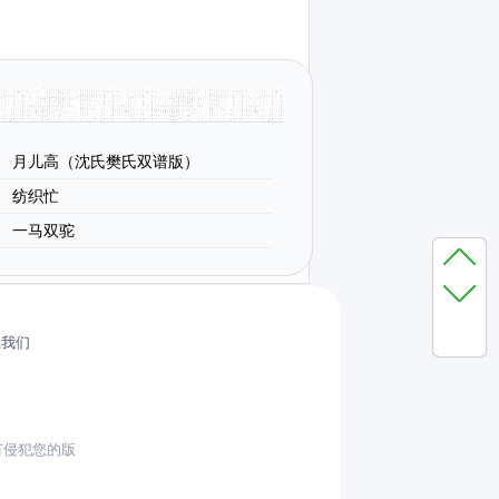
月儿高（沈氏樊氏双谱版）
纺织忙
一马双驼
系我们
有侵犯您的版