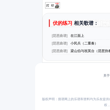
伏的练习
相关歌谱：
[
琵琶曲谱
]
在江面上
[
琵琶曲谱
]
小民兵（二重奏）
[
琵琶曲谱
]
梁山伯与祝英台（琵琶协
关于
版权声明：搜谱网上的乐谱和资料均为乐友提供
权