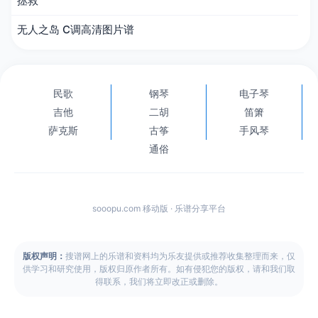
拯救
无人之岛 C调高清图片谱
民歌
钢琴
电子琴
吉他
二胡
笛箫
萨克斯
古筝
手风琴
通俗
sooopu.com 移动版 · 乐谱分享平台
版权声明：
搜谱网上的乐谱和资料均为乐友提供或推荐收集整理而来，仅
供学习和研究使用，版权归原作者所有。如有侵犯您的版权，请和我们取
得联系，我们将立即改正或删除。