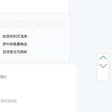
欢迎你到天池来
梦中的格桑梅朵
贺龙夜过马鬃岭
系我们
有侵犯您的版