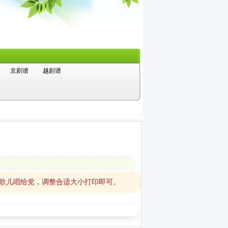
京剧谱
越剧谱
收歌儿唱给党，调整合适大小打印即可。