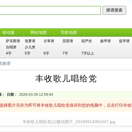
移动版
网站地图
导航地图
萨克斯谱
笛萧谱
古筝谱
琵琶谱
葫芦丝
扬琴谱
提琴谱
合唱类
少儿类
4字
5字
6字
7字
7字以上
党曲谱
丰收歌儿唱给党
源：
日期：
2026-03-29 12:59:44
，选择图片另存为即可将丰收歌儿唱给党保存到您的电脑中，点击打印丰