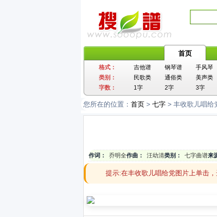
首页
格式：
吉他谱
钢琴谱
手风琴
类别：
民歌类
通俗类
美声类
字数：
1字
2字
3字
您所在的位置：
首页
>
七字
> 丰收歌儿唱给
作词：
乔明全
作曲：
汪幼清
类别：
七字曲谱
来
提示:在丰收歌儿唱给党图片上单击