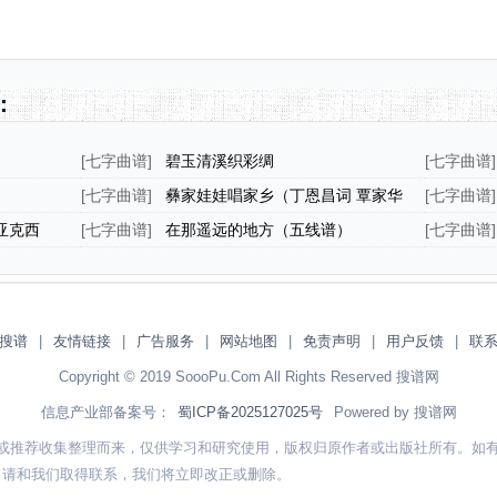
：
[
七字曲谱
]
碧玉清溪织彩绸
[
七字曲谱
]
[
七字曲谱
]
彝家娃娃唱家乡（丁恩昌词 覃家华
[
七字曲谱
]
曲）
亚克西
[
七字曲谱
]
在那遥远的地方（五线谱）
[
七字曲谱
]
搜谱
|
友情链接
|
广告服务
|
网站地图
|
免责声明
|
用户反馈
|
联
Copyright © 2019 SoooPu.Com All Rights Reserved 搜谱网
信息产业部备案号：
蜀ICP备2025127025号
Powered by 搜谱网
或推荐收集整理而来，仅供学习和研究使用，版权归原作者或出版社所有。如
，请和我们取得联系，我们将立即改正或删除。