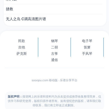
拯救
无人之岛 C调高清图片谱
民歌
钢琴
电子琴
吉他
二胡
笛箫
萨克斯
古筝
手风琴
通俗
sooopu.com 移动版 · 乐谱分享平台
版权声明：
搜谱网上的乐谱和资料均为乐友提供或推荐收集整理而来，仅
供学习和研究使用，版权归原作者所有。如有侵犯您的版权，请和我们取
得联系，我们将立即改正或删除。