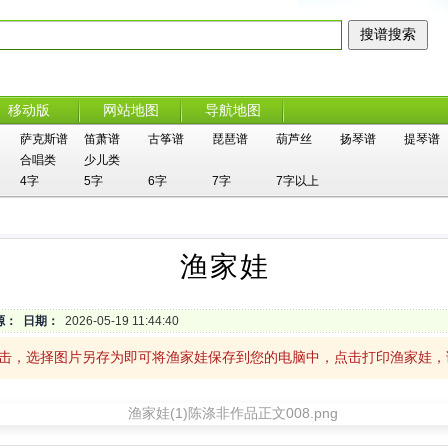
移动版
网站地图
导航地图
萨克斯谱
笛萧谱
古筝谱
琵琶谱
葫芦丝
扬琴谱
提琴谱
合唱类
少儿类
4字
5字
6字
7字
7字以上
渔家娃
源：
日期：
2026-05-19 11:44:40
单击，选择图片另存为即可将渔家娃保存到您的电脑中，点击打印渔家娃