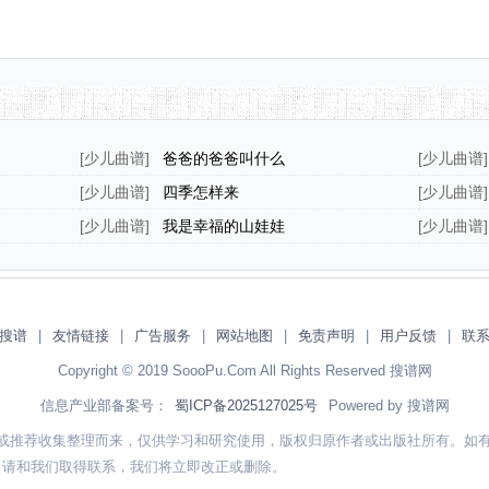
[
少儿曲谱
]
爸爸的爸爸叫什么
[
少儿曲谱
]
[
少儿曲谱
]
四季怎样来
[
少儿曲谱
]
[
少儿曲谱
]
我是幸福的山娃娃
[
少儿曲谱
]
参娃》主
搜谱
|
友情链接
|
广告服务
|
网站地图
|
免责声明
|
用户反馈
|
联
Copyright © 2019 SoooPu.Com All Rights Reserved 搜谱网
信息产业部备案号：
蜀ICP备2025127025号
Powered by 搜谱网
或推荐收集整理而来，仅供学习和研究使用，版权归原作者或出版社所有。如
，请和我们取得联系，我们将立即改正或删除。