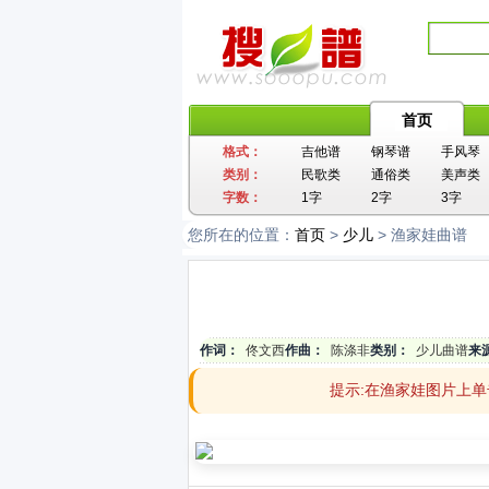
首页
格式：
吉他谱
钢琴谱
手风琴
类别：
民歌类
通俗类
美声类
字数：
1字
2字
3字
您所在的位置：
首页
>
少儿
> 渔家娃曲谱
作词：
佟文西
作曲：
陈涤非
类别：
少儿曲谱
来
提示:在渔家娃图片上