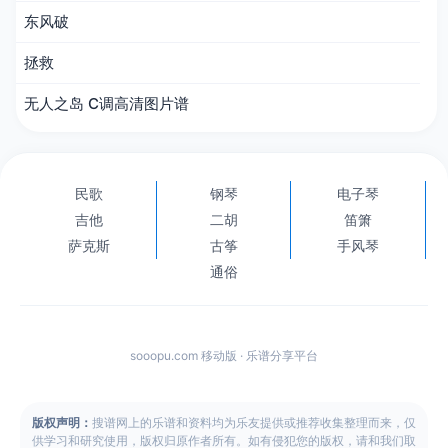
东风破
拯救
无人之岛 C调高清图片谱
民歌
钢琴
电子琴
吉他
二胡
笛箫
萨克斯
古筝
手风琴
通俗
sooopu.com 移动版 · 乐谱分享平台
版权声明：
搜谱网上的乐谱和资料均为乐友提供或推荐收集整理而来，仅
供学习和研究使用，版权归原作者所有。如有侵犯您的版权，请和我们取