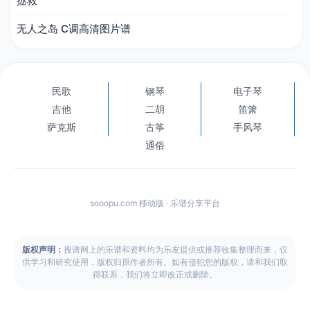
拯救
无人之岛 C调高清图片谱
民歌
钢琴
电子琴
吉他
二胡
笛箫
萨克斯
古筝
手风琴
通俗
sooopu.com 移动版 · 乐谱分享平台
版权声明：
搜谱网上的乐谱和资料均为乐友提供或推荐收集整理而来，仅
供学习和研究使用，版权归原作者所有。如有侵犯您的版权，请和我们取
得联系，我们将立即改正或删除。