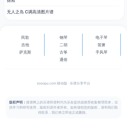
拯救
无人之岛 C调高清图片谱
民歌
钢琴
电子琴
吉他
二胡
笛箫
萨克斯
古筝
手风琴
通俗
sooopu.com 移动版 · 乐谱分享平台
版权声明：
搜谱网上的乐谱和资料均为乐友提供或推荐收集整理而来，仅
供学习和研究使用，版权归原作者所有。如有侵犯您的版权，请和我们取
得联系，我们将立即改正或删除。