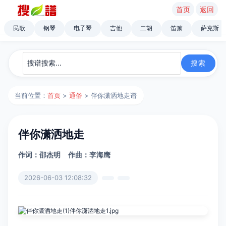
首页
返回
民歌
钢琴
电子琴
吉他
二胡
笛箫
萨克斯
当前位置：
首页
>
通俗
> 伴你潇洒地走谱
伴你潇洒地走
作词：邵杰明
作曲：李海鹰
2026-06-03 12:08:32