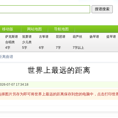
移动版
网站地图
导航地图
萨克斯谱
笛萧谱
古筝谱
琵琶谱
葫芦丝
扬琴谱
提琴谱
合唱类
少儿类
4字
5字
6字
7字
7字以上
距离曲谱
世界上最远的距离
026-07-07 17:34:18
选择图片另存为即可将世界上最远的距离保存到您的电脑中，点击打印世