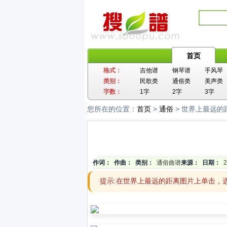
首页
格式：
吉他谱
钢琴谱
手风琴
类别：
民歌类
通俗类
美声类
字数：
1字
2字
3字
您所在的位置：
首页
>
通俗
> 世界上最远的
作词：
作曲：
类别：
通俗曲谱
来源：
日期：
2
提示:在世界上最远的距离图片上单击，