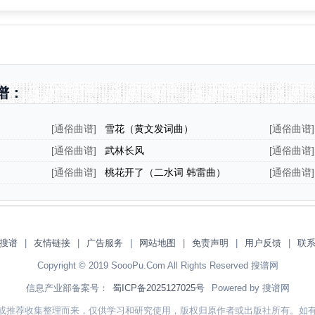
谱：
[
通俗曲谱
]
雪花（黄文发词曲）
[
通俗曲谱
]
[
通俗曲谱
]
武林长风
[
通俗曲谱
]
[
通俗曲谱
]
桃花开了（二水词 韩雷曲）
[
通俗曲谱
]
搜谱
|
友情链接
|
广告服务
|
网站地图
|
免责声明
|
用户反馈
|
联
Copyright © 2019 SoooPu.Com All Rights Reserved 搜谱网
信息产业部备案号：
蜀ICP备2025127025号
Powered by 搜谱网
或推荐收集整理而来，仅供学习和研究使用，版权归原作者或出版社所有。如