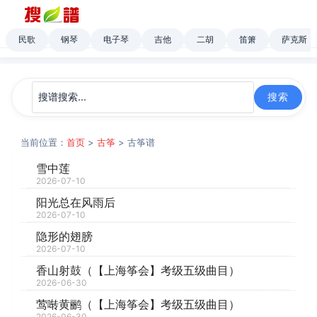
民歌
钢琴
电子琴
吉他
二胡
笛箫
萨克斯
当前位置：
首页
>
古筝
> 古筝谱
雪中莲
2026-07-10
阳光总在风雨后
2026-07-10
隐形的翅膀
2026-07-10
香山射鼓（【上海筝会】考级五级曲目）
2026-06-30
莺啭黄鹂（【上海筝会】考级五级曲目）
2026-06-30