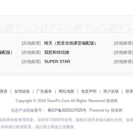
[
吉他曲谱
]
晴天（悠音吉他课堂编配版）
[
吉他曲谱
]
编配版）
[
吉他曲谱
]
我想和你结婚
[
吉他曲谱
]
[
吉他曲谱
]
SUPER STAR
[
吉他曲谱
]
搜谱
|
友情链接
|
广告服务
|
网站地图
|
免责声明
|
用户反馈
|
联
Copyright © 2019 SoooPu.Com All Rights Reserved 搜谱网
信息产业部备案号：
蜀ICP备2025127025号
Powered by 搜谱网
或推荐收集整理而来，仅供学习和研究使用，版权归原作者或出版社所有。如
，请和我们取得联系，我们将立即改正或删除。