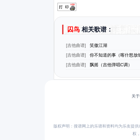
囚鸟
相关歌谱：
[
吉他曲谱
]
笑傲江湖
[
吉他曲谱
]
你不知道的事（喀什怒放
[
吉他曲谱
]
飘摇（吉他弹唱C调）
关于
版权声明：搜谱网上的乐谱和资料均为乐友提供
权