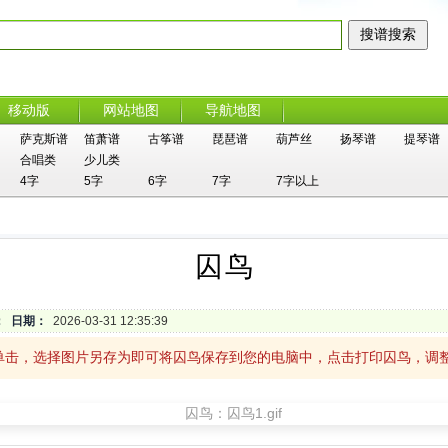
移动版
网站地图
导航地图
萨克斯谱
笛萧谱
古筝谱
琵琶谱
葫芦丝
扬琴谱
提琴谱
合唱类
少儿类
4字
5字
6字
7字
7字以上
囚鸟
：
日期：
2026-03-31 12:35:39
单击，选择图片另存为即可将囚鸟保存到您的电脑中，点击打印囚鸟，调