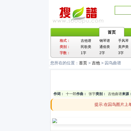
首页
格式：
吉他谱
钢琴谱
手风琴
类别：
民歌类
通俗类
美声类
字数：
1字
2字
3字
您所在的位置：
首页
>
吉他
> 囚鸟曲谱
作词：
十一郎
作曲：
张宇
类别：
吉他曲谱
来源
提示:在囚鸟图片上