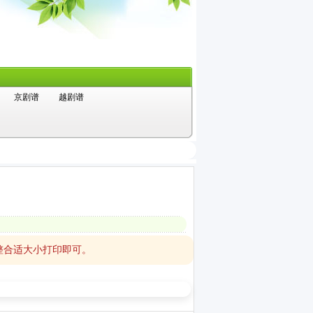
京剧谱
越剧谱
整合适大小打印即可。