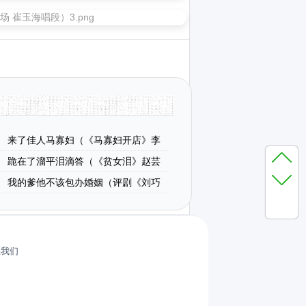
来了佳人马寡妇（《马寡妇开店》李
段）
跪在了溜平泪滴答（《贫女泪》赵芸
段）
我的爹他不该包办婚姻（评剧《刘巧
）
系我们