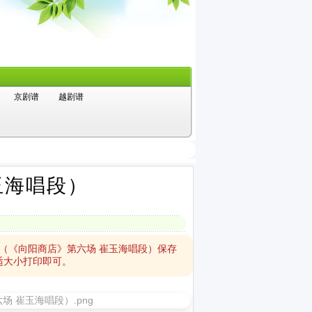
京剧谱
越剧谱
玉海唱段）
（《向阳商店》第六场 崔玉海唱段）保存
适大小打印即可。