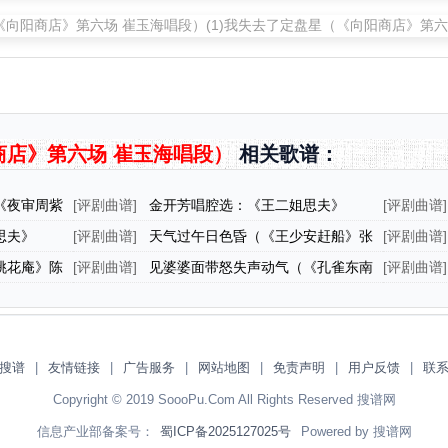
店》第六场 崔玉海唱段）
相关歌谱：
《夜审周紫
[
评剧曲谱
]
金开芳唱腔选：《王二姐思夫》
[
评剧曲谱
]
（六）
氏[旦]唱
思夫》
[
评剧曲谱
]
天气过午日色昏（《王少安赶船》张
[
评剧曲谱
]
翠娥[旦]唱段）
娘[旦]唱
桃花庵》陈
[
评剧曲谱
]
见婆婆面带怒失声动气（《孔雀东南
[
评剧曲谱
]
飞》刘兰芝[旦]唱段）
儿》选段
搜谱
|
友情链接
|
广告服务
|
网站地图
|
免责声明
|
用户反馈
|
联
Copyright © 2019 SoooPu.Com All Rights Reserved 搜谱网
信息产业部备案号：
蜀ICP备2025127025号
Powered by 搜谱网