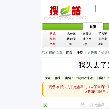
首页
格式：
吉他谱
钢琴谱
手风琴
类别：
民歌类
通俗类
美声类
字数：
1字
2字
3字
您所在的位置：
首页
>
评剧
> 我失去了定盘
我失去了
作词：
作曲：
类别：
评剧曲谱
来源：
日期：
2
提示:在我失去了定盘星（《向阳商店》
到您的电脑中，