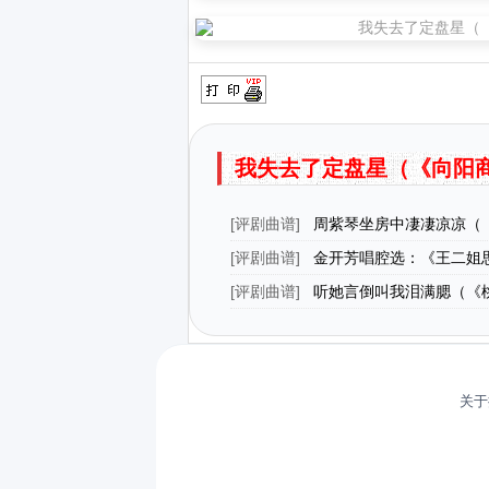
我失去了定盘星（《向阳商
[
评剧曲谱
]
周紫琴坐房中凄凄凉凉（
琴》周紫琴[旦]唱段）
[
评剧曲谱
]
金开芳唱腔选：《王二姐
（五）
[
评剧曲谱
]
听她言倒叫我泪满腮（《
妙禅[旦]唱段）
关于