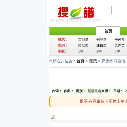
首页
格式：
吉他谱
钢琴谱
手风琴
类别：
民歌类
通俗类
美声类
字数：
1字
2字
3字
您所在的位置：
首页
>
琵琶
> 弹庶练习曲谱
作词：
作曲：
类别：
琵琶曲谱
来源：
日期：
2
提示:在弹庶练习图片上单