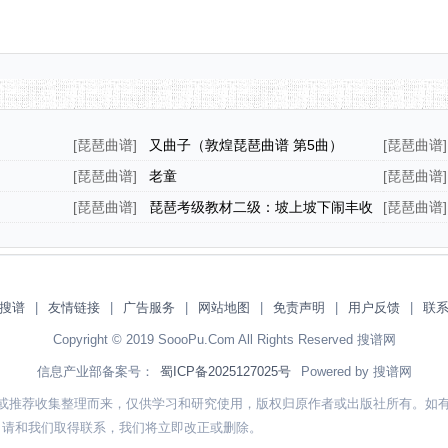
[
琵琶曲谱
]
又曲子（敦煌琵琶曲谱 第5曲）
[
琵琶曲谱
]
[
琵琶曲谱
]
老童
[
琵琶曲谱
]
[
琵琶曲谱
]
琵琶考级教材二级：坡上坡下闹丰收
[
琵琶曲谱
]
搜谱
|
友情链接
|
广告服务
|
网站地图
|
免责声明
|
用户反馈
|
联
Copyright © 2019 SoooPu.Com All Rights Reserved 搜谱网
信息产业部备案号：
蜀ICP备2025127025号
Powered by 搜谱网
或推荐收集整理而来，仅供学习和研究使用，版权归原作者或出版社所有。如
，请和我们取得联系，我们将立即改正或删除。