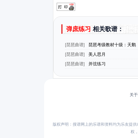
弹庶练习
相关歌谱：
[
琵琶曲谱
]
琵琶考级教材十级：天鹅
[
琵琶曲谱
]
美人思月
[
琵琶曲谱
]
并弦练习
关于
版权声明：搜谱网上的乐谱和资料均为乐友提供
权