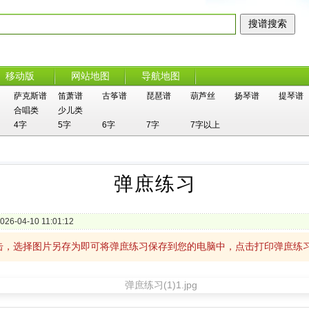
移动版
网站地图
导航地图
萨克斯谱
笛萧谱
古筝谱
琵琶谱
葫芦丝
扬琴谱
提琴谱
合唱类
少儿类
4字
5字
6字
7字
7字以上
弹庶练习
026-04-10 11:01:12
击，选择图片另存为即可将弹庶练习保存到您的电脑中，点击打印弹庶练