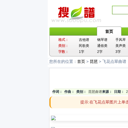
首页
格式：
吉他谱
钢琴谱
手风琴
类别：
民歌类
通俗类
美声类
字数：
1字
2字
3字
您所在的位置：
首页
>
琵琶
> 飞花点翠曲谱
作词：
作曲：
类别：
琵琶曲谱
来源：
日期：
2
提示:在飞花点翠图片上单