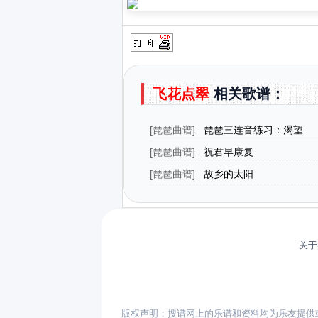
飞花点翠
相关歌谱：
[
琵琶曲谱
]
琵琶三连音练习：渴望
[
琵琶曲谱
]
祝君早康复
[
琵琶曲谱
]
故乡的太阳
关于
版权声明：搜谱网上的乐谱和资料均为乐友提供