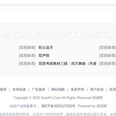
[
琵琶曲谱
]
彩云追月
[
琵琶曲谱
]
[
琵琶曲谱
]
双声恨
[
琵琶曲谱
]
[
琵琶曲谱
]
琵琶考级教材三级：四方舞曲（丹麦
[
琵琶曲谱
]
民间乐曲）
搜谱
|
友情链接
|
广告服务
|
网站地图
|
免责声明
|
用户反馈
|
联
Copyright © 2019 SoooPu.Com All Rights Reserved 搜谱网
信息产业部备案号：
蜀ICP备2025127025号
Powered by 搜谱网
或推荐收集整理而来，仅供学习和研究使用，版权归原作者或出版社所有。如