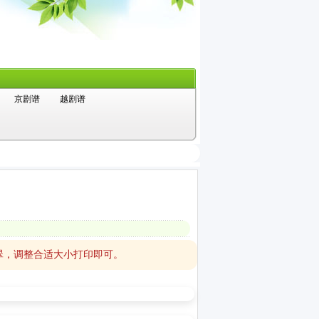
京剧谱
越剧谱
翠，调整合适大小打印即可。