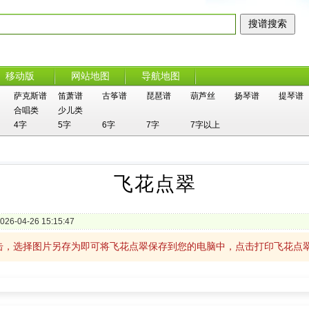
移动版
网站地图
导航地图
萨克斯谱
笛萧谱
古筝谱
琵琶谱
葫芦丝
扬琴谱
提琴谱
合唱类
少儿类
4字
5字
6字
7字
7字以上
飞花点翠
026-04-26 15:15:47
击，选择图片另存为即可将飞花点翠保存到您的电脑中，点击打印飞花点